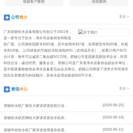
校园客户案例
医院案例
更多 >
公司
简介
广东碧丽饮水设备有限公司创立于2001年，
是一家专注于饮水，净水等设备研发和制造
的厂家。公司拥有国家专利65项，其中发明专利7项，实用新型专利30项，外观
专利28项。 公司研发的节能饮水机省电80%（饮用温开水），按累计用户40万
台计算，每年可以减排二氧化碳501万吨。碧丽公司是国家高新技术企业，民营
科技企业，诚信经营、服务企业。 碧丽公司是广东省净水设备协会副会长单位，
是中国质量检验协会净水设备委员会会员单位。碧丽公司聘请了清华大学环境学
院刘文君教授为科技顾问，具有水处理实验室800平方米。
更多 >
资讯
中心
[2026-06-25]
碧丽饮水机厂家给大家讲讲直饮机行业发展的四大特色
[2026-06-18]
碧丽饮水机官网给大家讲讲直饮水机和普通饮水机有什么区别
[2026-06-11]
碧丽学校饮水机厂家讲述使用直饮机需要注意的地方