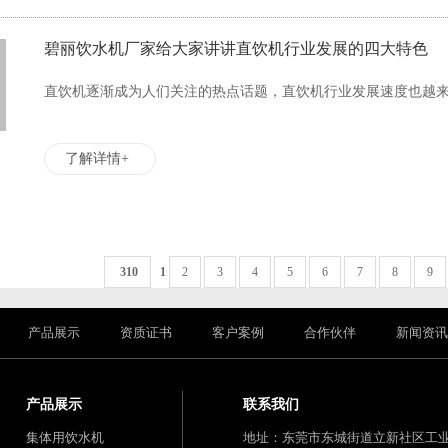
碧丽饮水机厂家给大家讲讲直饮机行业发展的四大特色
直饮机逐渐成为人们关注的热点话题，直饮机行业发展速度也越来越
了解详情+
310
1
2
3
4
5
6
7
8
9
产品展示
资质证书
客户案例
合作伙伴
新闻资讯
产品展示
联系我们
集体用饮水机
地址：东莞市东城街道立新社区工业