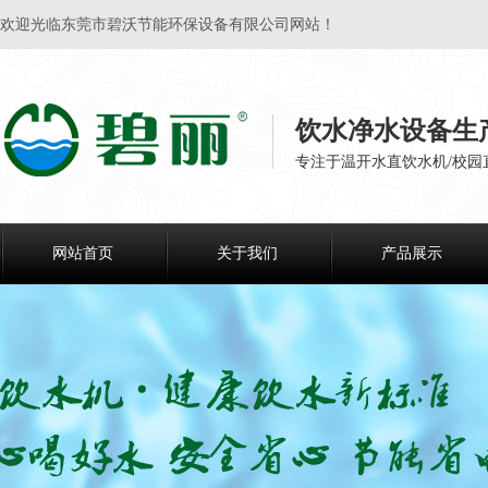
欢迎光临东莞市碧沃节能环保设备有限公司网站！
饮水净水设备生
专注于温开水直饮水机/校园
网站首页
关于我们
产品展示