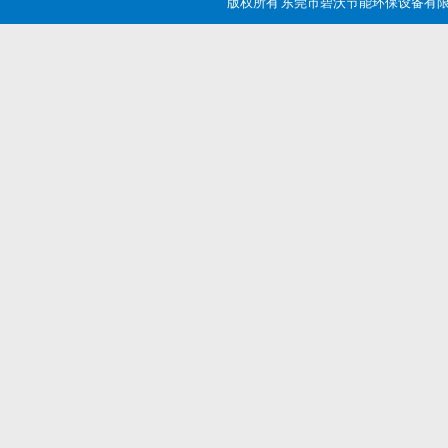
版权所有 东莞市碧沃节能环保设备有