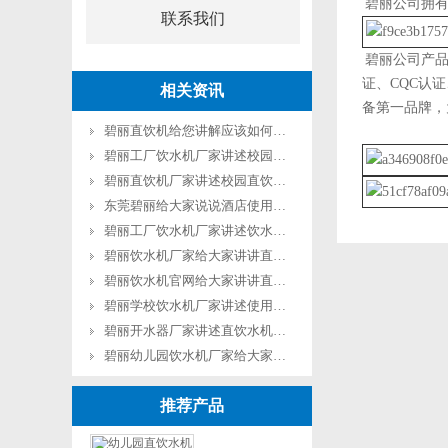
碧丽公司拥有
联系我们
碧丽公司产品质
证、CQC认
相关资讯
备第一品牌，
碧丽直饮机给您讲解应该如何清洗开水器和水垢
碧丽工厂饮水机厂家讲述校园不锈钢饮水机的七大性能
碧丽直饮机厂家讲述校园直饮水机清洁的重要性
东莞碧丽给大家说说酒店使用直饮水设备会带来哪些好处
碧丽工厂饮水机厂家讲述饮水机表面生锈怎么处理？
碧丽饮水机厂家给大家讲讲直饮机行业发展的四大特色
碧丽饮水机官网给大家讲讲直饮水机和普通饮水机有什么区别
碧丽学校饮水机厂家讲述使用直饮机需要注意的地方
碧丽开水器厂家讲述直饮水机为什么要定期更换滤芯？
碧丽幼儿园饮水机厂家给大家讲讲直饮水机的好处有哪些？
推荐产品