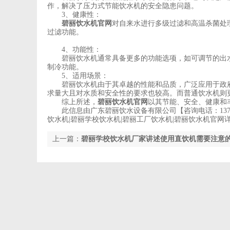
作，解决了压力式节能饮水机的安全隐患问题。
3、健康性：
碧丽饮水机官网
对自来水进行多级过滤和高温杀菌处
过滤功能。
4、功能性：
碧丽饮水机通常具备更多的功能选项，如可调节的出水
制冷功能。
5、适用场景：
碧丽饮水机由于其卓越的性能和品质，广泛应用于政府
求量大且对水质和安全性的要求也较高。而普通饮水机则
综上所述，
碧丽饮水机官网
以其节能、安全、健康和
此信息由广东碧丽饮水设备有限公司【咨询电话：137-90
饮水机|碧丽学校饮水机|碧丽工厂饮水机|碧丽饮水机官网详细请登录ht
上一篇：
碧丽学校饮水机厂家讲述使用直饮机需要注意