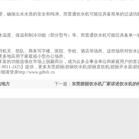
理，确保出水水质的安全和纯净。而普通饮水机可能仅具备简单的过滤功
温度、保温和制冷功能（部分型号）等。而普通饮水机可能仅具备单一
机关、部队、商务写字楼、医院、学校、酒店等场所。这些场所对饮水
更多地应用于家庭或小型办公场所。
丰富的功能选项在市场上脱颖而出，成为众多企事业单位和家庭用户的首
11-2425】提供，更多东莞碧丽|碧丽饮水机|碧丽直饮机|碧丽开水器|
tp://www.gdbili.cn
的地方
下一篇：
东莞碧丽饮水机厂家讲述饮水机的
工作原理