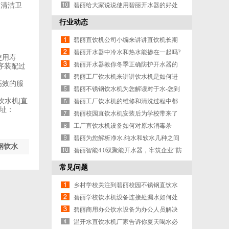
的清洁卫
饮水机有怎样的工艺
碧丽给大家说说使用碧丽开水器的好处
有哪些？
行业动态
碧丽直饮机公司小编来讲讲直饮机长期
闲置有哪些危害
碧丽开水器中冷水和热水能掺在一起吗?
使用寿
给你解一下疑惑
碧丽开水器教你冬季正确防护开水器的
序装配过
方法
碧丽工厂饮水机来讲讲饮水机是如何进
高效的服
行维护的吧
碧丽不锈钢饮水机为您解读对于水-您到
水机|直
底了解多少?
碧丽工厂饮水机的维修和清洗过程中都
网址：
要注意什么问题呢
碧丽校园直饮水机安装后为学校带来了
哪些效益
工厂直饮水机设备如何对原水消毒杀
菌？
碧丽为您解析净水.纯水和软水几种之间
钢饮水
有哪些分别
碧丽智能4.0双聚能开水器，牢筑企业“防
疫墙”
常见问题
乡村学校关注到碧丽校园不锈钢直饮水
机优势
碧丽学校饮水机设备连接处漏水如何处
理来看看
碧丽商用办公饮水设备为办公人员解决
饮水问题!
温开水直饮水机厂家告诉你夏天喝水必