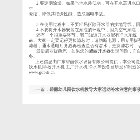
2.要定期除垢。如果当地水质低劣，可在开水器进水口
生。
凝结，降低其绝缘性能，造成漏电事故。
3.在使用过程中，不要轻易拆除开水器的接地导线，因
4.不要将开水器安装在潮湿的环境中，因为空气潮湿，
还有一个很重要环节，我们知道开水器配有净水系统，
命。大家一定要记得更换滤芯时，请切断电源，用专用扳
滤器，通水通电后务必再检查是否有渗水，更换滤芯时，
最后碧丽提醒您，如果您的
碧丽开水器
出现问题，而
务。
上述信息由广东碧丽饮水设备有限公司提供，本公司是一家
饮水机|学校开水机|工厂开水机|净水等设备登研发和制造的厂家，
www.gdbili.cn
上一篇：
碧丽幼儿园饮水机教导大家运动补水注意的事项