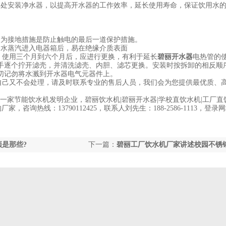
处安装净水器，以提高开水器的工作效率，延长使用寿命，保证饮用水
为接地措施是防止触电的最后一道保护措施。
水蒸汽进入电器箱后，易在绝缘介质表面
使用三个月到六个月后，应进行更换，有利于延长
碧丽开水器
电热管的
手逐个拧开滤壳，并清洗滤壳、内胆、滤芯更换。安装时按拆卸的相反顺
切记勿将水溅到开水器电气元器件上。
自己又不会处理，请及时联系专业的售后人员，我们会为您提供最优质、
节能饮水机发明企业，碧丽饮水机|碧丽开水器|学校直饮水机|工厂直饮
咨询热线：13790112425，联系人刘先生：188-2586-1113，登录
是那些?
下一篇：
碧丽工厂饮水机厂家讲述校园不锈
机的七大性能