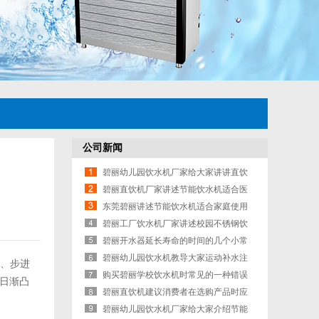
公司新闻
碧丽幼儿园饮水机厂家给大家讲讲直饮
水机的好处有哪些？
碧丽直饮机厂家讲述节能饮水机适合医
院使用吗？
东莞碧丽讲述节能饮水机适合家庭使用
吗?
碧丽工厂饮水机厂家讲述校园不锈钢饮
水机的七大性能
碧丽开水器延长寿命的时间的几个小常
识需要注重
碧丽幼儿园饮水机教导大家运动补水注
、步进
意的事项是那些?
购买碧丽学校饮水机时常见的一种错误
日渐凸
想法的讲解是什么呢
碧丽直饮机建议消费者在选购产品时应
注意哪些问题
碧丽幼儿园饮水机厂家给大家介绍节能