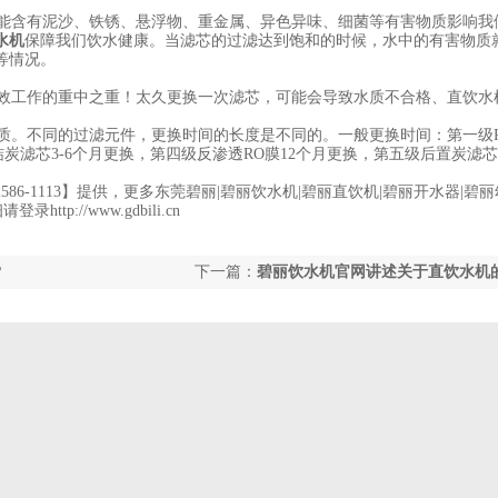
能含有泥沙、铁锈、悬浮物、重金属、异色异味、细菌等有害物质影响我
水机
保障我们饮水健康。当滤芯的过滤达到饱和的时候，水中的有害物质
等情况。
效工作的重中之重！太久更换一次滤芯，可能会导致水质不合格、直饮水
质。不同的过滤元件，更换时间的长度是不同的。一般更换时间：第一级P
结炭滤芯3-6个月更换，第四级反渗透RO膜12个月更换，第五级后置炭滤芯
6-1113】提供，更多东莞碧丽|碧丽饮水机|碧丽直饮机|碧丽开水器|碧
://www.gdbili.cn
？
下一篇：
碧丽饮水机官网讲述关于直饮水机
及注意事项