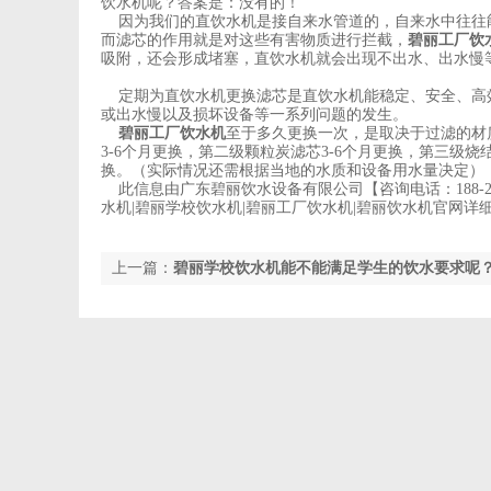
饮水机呢？答案是：没有的！
因为我们的直饮水机是接自来水管道的，自来水中往往
而滤芯的作用就是对这些有害物质进行拦截，
碧丽工厂饮
吸附，还会形成堵塞，直饮水机就会出现不出水、出水慢
定期为直饮水机更换滤芯是直饮水机能稳定、安全、高
或出水慢以及损坏设备等一系列问题的发生。
碧丽工厂饮水机
至于多久更换一次，是取决于过滤的材
3-6个月更换，第二级颗粒炭滤芯3-6个月更换，第三级烧
换。（实际情况还需根据当地的水质和设备用水量决定）
此信息由广东碧丽饮水设备有限公司【咨询电话：188-258
水机|碧丽学校饮水机|碧丽工厂饮水机|碧丽饮水机官网详细请登录http
上一篇：
碧丽学校饮水机能不能满足学生的饮水要求呢