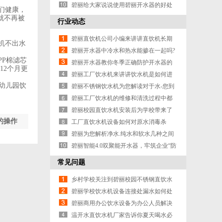
饮水机有怎样的工艺
碧丽给大家说说使用碧丽开水器的好处
们健康，
有哪些？
就不再被
行业动态
碧丽直饮机公司小编来讲讲直饮机长期
机不出水
闲置有哪些危害
碧丽开水器中冷水和热水能掺在一起吗?
P棉滤芯
给你解一下疑惑
碧丽开水器教你冬季正确防护开水器的
12个月更
方法
碧丽工厂饮水机来讲讲饮水机是如何进
丽幼儿园饮
行维护的吧
碧丽不锈钢饮水机为您解读对于水-您到
底了解多少?
碧丽工厂饮水机的维修和清洗过程中都
要注意什么问题呢
碧丽校园直饮水机安装后为学校带来了
的操作
哪些效益
工厂直饮水机设备如何对原水消毒杀
菌？
碧丽为您解析净水.纯水和软水几种之间
有哪些分别
碧丽智能4.0双聚能开水器，牢筑企业“防
疫墙”
常见问题
乡村学校关注到碧丽校园不锈钢直饮水
机优势
碧丽学校饮水机设备连接处漏水如何处
理来看看
碧丽商用办公饮水设备为办公人员解决
饮水问题!
温开水直饮水机厂家告诉你夏天喝水必