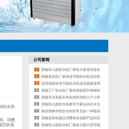
公司新闻
碧丽幼儿园饮水机厂家给大家讲讲直饮
水机的好处有哪些？
碧丽直饮机厂家讲述节能饮水机适合医
院使用吗？
东莞碧丽讲述节能饮水机适合家庭使用
吗?
碧丽工厂饮水机厂家讲述校园不锈钢饮
水机的七大性能
碧丽开水器延长寿命的时间的几个小常
识需要注重
碧丽幼儿园饮水机教导大家运动补水注
响到水质
意的事项是那些?
购买碧丽学校饮水机时常见的一种错误
想法的讲解是什么呢
碧丽直饮机建议消费者在选购产品时应
择。消费
滤芯的直
注意哪些问题
碧丽幼儿园饮水机厂家给大家介绍节能