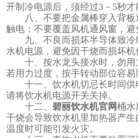
开制冷电源后，须经过3－5秒
八、不要把金属棒穿入背板通
触电；不要覆盖风机通风窗，避
九、不良而损坏半导体致冷组
水机电源，避免因干烧而损坏机
十、按水龙头接水时，勿用力
若用力过度，按手转动部位容易
十一、饮水机切忌长时间供电
请将饮水机电源开关关掉。
十二、
碧丽饮水机官网
桶水
干烧会导致饮水机里加热器产生
温度时可能引发火灾。