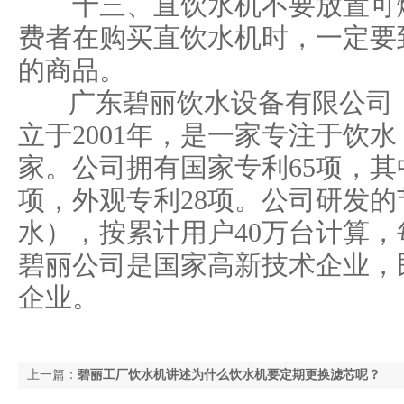
十三、直饮水机不要放置可燃
费者在购买直饮水机时，一定要
的商品。
广东碧丽饮水设备有限公司【咨询电
立于2001年，是一家专注于饮
家。公司拥有国家专利65项，其
项，外观专利28项。公司研发的
水），按累计用户40万台计算，
碧丽公司是国家高新技术企业，
企业。
上一篇：
碧丽工厂饮水机讲述为什么饮水机要定期更换滤芯呢？